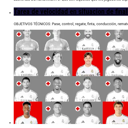
Tarea de velocidad en situacion de final
OBJETIVOS TÉCNICOS: Pase, control, regate, finta, conducción, rema