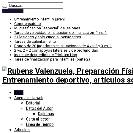
Destacados
Entrenamiento infantil y juvenil
Compensatorio
Mi clasificación “especial” de lesiones
Tarea de velocidad en situacion de finalización 1 vs. 1.
51 lesiones y solo cinco supervivientes
Tareas de calentamiento
Rondo de 20 jugadores en situaciones de 4 vs. 2 y 3 vs. 1
2 vs. 2 + 2 con apoyos laterales y de profundidad
Increible despedida de Erick ten Hag
Tarea de finalizacion para infantiles (parte 2)
Entrenamiento deportivo, artículos so
Inicio
Acerca de la web
Editorial
Datos del Autor
Diplomas
Carta al lector
Linea de Tiempo
Artículos