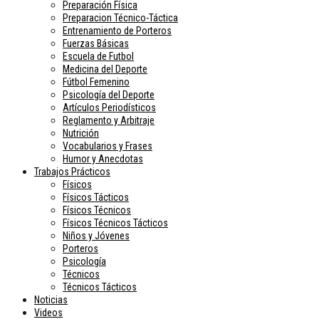
Preparación Física
Preparacion Técnico-Táctica
Entrenamiento de Porteros
Fuerzas Básicas
Escuela de Futbol
Medicina del Deporte
Fútbol Femenino
Psicología del Deporte
Artículos Periodísticos
Reglamento y Arbitraje
Nutrición
Vocabularios y Frases
Humor y Anecdotas
Trabajos Prácticos
Físicos
Físicos Tácticos
Físicos Técnicos
Físicos Técnicos Tácticos
Niños y Jóvenes
Porteros
Psicología
Técnicos
Técnicos Tácticos
Noticias
Videos