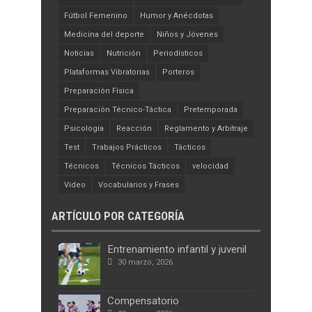
Fútbol Femenino
Humor y Anécdotas
Medicina del deporte
Niños y Jóvenes
Noticias
Nutrición
Periodísticos
Plataformas Vibratorias
Porteros
Preparación Física
Preparación Técnico-Táctica
Pretemporada
Psicología
Reacción
Reglamento y Arbitraje
Test
Trabajos Prácticos
Tácticos
Técnicos
Técnicos Tácticos
velocidad
Video
Vocabularios y Frases
ARTÍCULO POR CATEGORÍA
Entrenamiento infantil y juvenil
30 marzo, 2026
Compensatorio