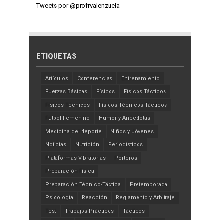
Tweets por @profrvalenzuela
ETIQUETAS
Artículos
Conferencias
Entrenamiento
Fuerzas Básicas
Físicos
Físicos Tácticos
Físicos Técnicos
Físicos Técnicos Tácticos
Fútbol Femenino
Humor y Anécdotas
Medicina del deporte
Niños y Jóvenes
Noticias
Nutrición
Periodísticos
Plataformas Vibratorias
Porteros
Preparación Física
Preparación Técnico-Táctica
Pretemporada
Psicología
Reacción
Reglamento y Arbitraje
Test
Trabajos Prácticos
Tácticos