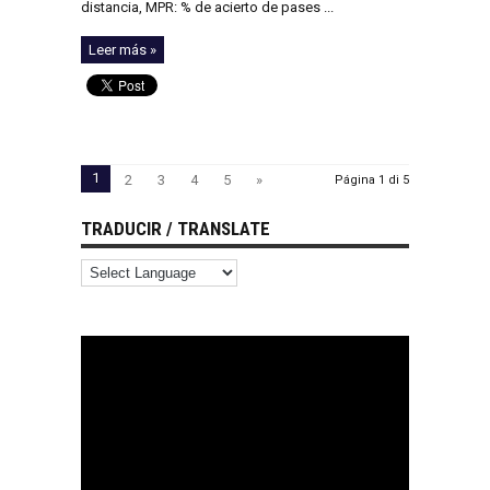
distancia, MPR: % de acierto de pases ...
Leer más »
1
2
3
4
5
»
Página 1 di 5
TRADUCIR / TRANSLATE