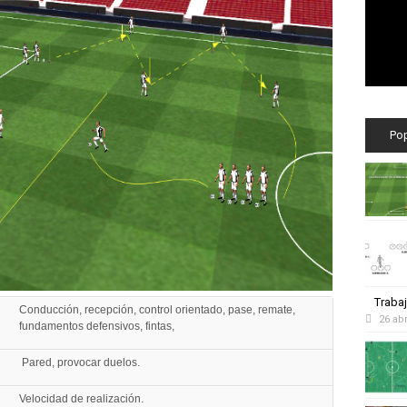
Po
Trabaj
Conducción, recepción, control orientado, pase, remate,
26 abr
fundamentos defensivos, fintas,
Pared, provocar duelos.
Velocidad de realización.