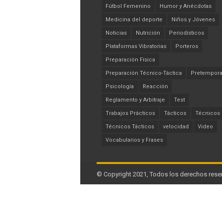
Fútbol Femenino
Humor y Anécdotas
Medicina del deporte
Niños y Jóvenes
Noticias
Nutrición
Periodísticos
Plataformas Vibratorias
Porteros
Preparación Física
Preparación Técnico-Táctica
Pretempor
Psicología
Reacción
Reglamento y Arbitraje
Test
Trabajos Prácticos
Tácticos
Técnicos
Técnicos Tácticos
velocidad
Video
Vocabularios y Frases
© Copyright 2021, Todos los derechos rese