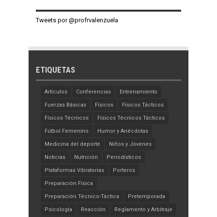
Tweets por @profrvalenzuela
ETIQUETAS
Artículos
Conferencias
Entrenamiento
Fuerzas Básicas
Físicos
Físicos Tácticos
Físicos Técnicos
Físicos Técnicos Tácticos
Fútbol Femenino
Humor y Anécdotas
Medicina del deporte
Niños y Jóvenes
Noticias
Nutrición
Periodísticos
Plataformas Vibratorias
Porteros
Preparación Física
Preparación Técnico-Táctica
Pretemporada
Psicología
Reacción
Reglamento y Arbitraje