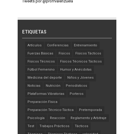
Tweets por @profrvalenzuela
ETIQUETAS
Artículos
Conferencias
Entrenamiento
Fuerzas Básicas
Físicos
Físicos Tácticos
Físicos Técnicos
Físicos Técnicos Tácticos
Fútbol Femenino
Humor y Anécdotas
Medicina del deporte
Niños y Jóvenes
Noticias
Nutrición
Periodísticos
Plataformas Vibratorias
Porteros
Preparación Física
Preparación Técnico-Táctica
Pretemporada
Psicología
Reacción
Reglamento y Arbitraje
Test
Trabajos Prácticos
Tácticos