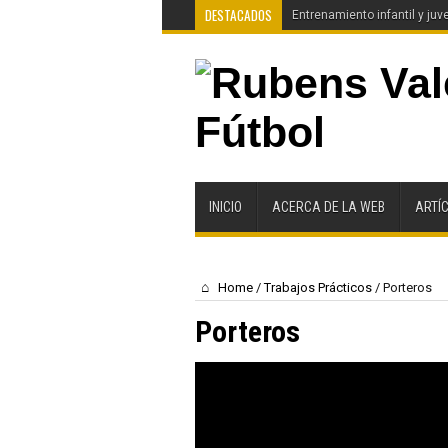
DESTACADOS
Entrenamiento infantil y juve
INICIO
ACERCA DE LA WEB
ARTÍ
Home
/
Trabajos Prácticos
/
Porteros
Porteros