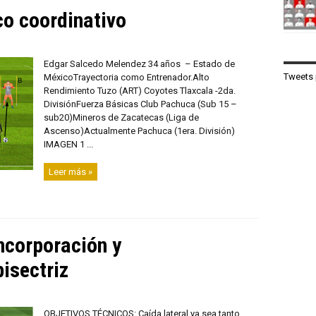
co coordinativo
Edgar Salcedo Melendez 34 años – Estado de
Tweets 
MéxicoTrayectoria como Entrenador.Alto
Rendimiento Tuzo (ART) Coyotes Tlaxcala -2da.
DivisiónFuerza Básicas Club Pachuca (Sub 15 –
sub20)Mineros de Zacatecas (Liga de
Ascenso)Actualmente Pachuca (1era. División)
IMAGEN 1 ...
Leer más »
incorporación y
isectriz
OBJETIVOS TÉCNICOS: Caída lateral ya sea tanto