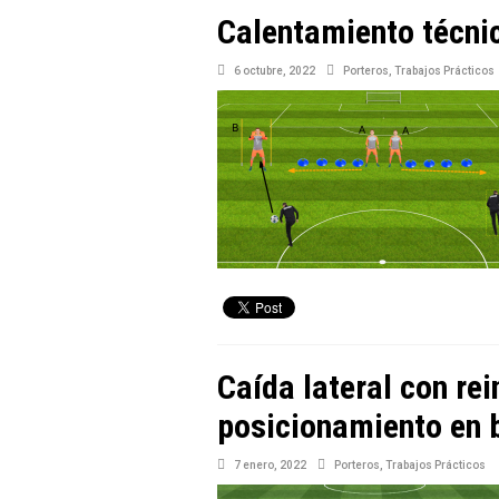
Calentamiento técni
6 octubre, 2022
Porteros
,
Trabajos Prácticos
Caída lateral con re
posicionamiento en b
7 enero, 2022
Porteros
,
Trabajos Prácticos