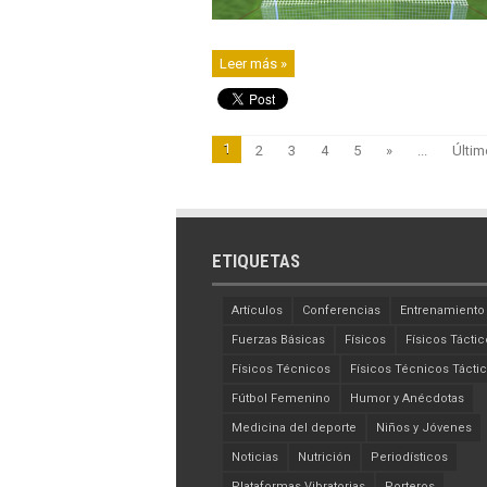
Leer más »
1
2
3
4
5
»
...
Últim
ETIQUETAS
Artículos
Conferencias
Entrenamiento
Fuerzas Básicas
Físicos
Físicos Táctic
Físicos Técnicos
Físicos Técnicos Tácti
Fútbol Femenino
Humor y Anécdotas
Medicina del deporte
Niños y Jóvenes
Noticias
Nutrición
Periodísticos
Plataformas Vibratorias
Porteros