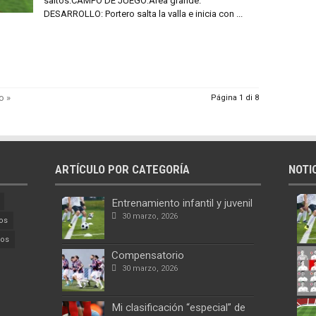
saltos.CAMPO DE JUEGO:Área grande.
DESARROLLO: Portero salta la valla e inicia con ...
o »
Página 1 di 8
ARTÍCULO POR CATEGORÍA
NOTI
Entrenamiento infantil y juvenil
30 marzo, 2026
os
cos
Compensatorio
30 marzo, 2026
Mi clasificación “especial” de