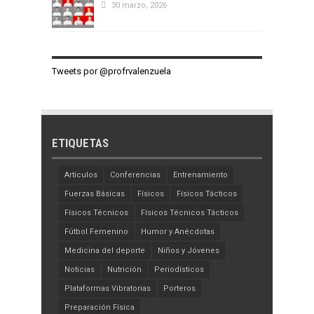
30 marzo, 2026
Tweets por @profrvalenzuela
ETIQUETAS
Artículos
Conferencias
Entrenamiento
Fuerzas Básicas
Físicos
Físicos Tácticos
Físicos Técnicos
Físicos Técnicos Tácticos
Fútbol Femenino
Humor y Anécdotas
Medicina del deporte
Niños y Jóvenes
Noticias
Nutrición
Periodísticos
Plataformas Vibratorias
Porteros
Preparación Física