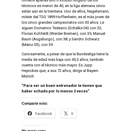
torneos apenas uno o incluso ninguno de los
técnicos es menor de 40, en la liga alemana cinco
están aún en la treintena. Uno de ellos, Nagelsmann,
míster del TSG 1899 Hoffenheim, es el más joven de
los cinco grandes campeonatos con 30 años. Le
siguen Domenico Tedesco (Schalke 04) con 32;
Florian Kohfeldt (Werder Bremen), con 35; Manuel
Baum (Augsburgo), con 38; y Sandro Schwarz
(Mainz 05), con 39.
Curiosamente, a pesar de que la Bundesliga tiene la
media de edad más baja con 45,3 años, también
cuenta con el técnico más mayor. Es Jupp
Heynckes que, a sus 72 años, dirige al Bayern
Múnich.
“Para ser un buen entrenador te tienen que
haber echado por lo menos 2 veces”.
Comparte esto:
Facebook
X