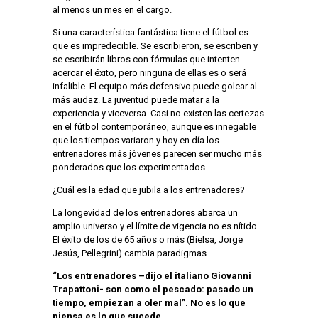
al menos un mes en el cargo.
Si una característica fantástica tiene el fútbol es
que es impredecible. Se escribieron, se escriben y
se escribirán libros con fórmulas que intenten
acercar el éxito, pero ninguna de ellas es o será
infalible. El equipo más defensivo puede golear al
más audaz. La juventud puede matar a la
experiencia y viceversa. Casi no existen las certezas
en el fútbol contemporáneo, aunque es innegable
que los tiempos variaron y hoy en día los
entrenadores más jóvenes parecen ser mucho más
ponderados que los experimentados.
¿Cuál es la edad que jubila a los entrenadores?
La longevidad de los entrenadores abarca un
amplio universo y el límite de vigencia no es nítido.
El éxito de los de 65 años o más (Bielsa, Jorge
Jesús, Pellegrini) cambia paradigmas.
“Los entrenadores –dijo el italiano Giovanni
Trapattoni- son como el pescado: pasado un
tiempo, empiezan a oler mal”. No es lo que
piensa es lo que sucede.