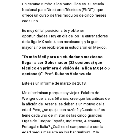
Un camino rumbo a los banquillos es la Escuela
Nacional para Directores Técnicos (ENDIT), que
ofrece un curso de tres módulos de cinco meses
cada uno.
Es muy difícil posicionarte y obtener
oportunidades. Hoy en día de los 18 entrenadores
de la liga MX solo 4 son mexicanos, y la gran
mayoría no se recibieron ni estudiaron en México.
“Es más fácil para un ciudadano mexicano
llegar a ser Gobernador (32 opciones) que
técnico en primera división de la liga MX (4 o 5
opciones)”. Prof. Rubens Valenzuela.
Este es un informe de marzo de 2018.
Me discriminan porque soy viejo».
Palabra de
Wenger
que, a sus 68 años, cree que las críticas de
la afición del Arsenal se deben a un motivo de la
edad. Pero, ¿se queja con razón? ¿Cuántos años
tiene cada uno del míster de las cinco grandes
Ligas de Europa: España, Inglaterra, Alemania,
Portugal e Italia? ¿Cuál es el campeonato con la
edad media más alta en los banquillos? ¿Y la