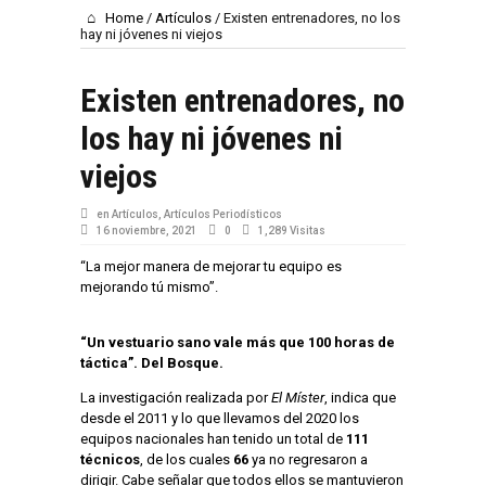
Home
/
Artículos
/
Existen entrenadores, no los
hay ni jóvenes ni viejos
Existen entrenadores, no
los hay ni jóvenes ni
viejos
en
Artículos
,
Artículos Periodísticos
16 noviembre, 2021
0
1,289 Visitas
“La mejor manera de mejorar tu equipo es
mejorando tú mismo”.
“Un vestuario sano vale más que 100 horas de
táctica”. Del Bosque.
La investigación realizada por
El Míster
, indica que
desde el 2011 y lo que llevamos del 2020 los
equipos nacionales han tenido un total de
111
técnicos
, de los cuales
66
ya no regresaron a
dirigir. Cabe señalar que todos ellos se mantuvieron