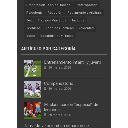
Preparación Técnico-Táctica
Pretemporada
Psicología
Reacción
Reglamento y Arbitraje
Test
Trabajos Prácticos
Tácticos
Técnicos
Técnicos Tácticos
velocidad
Video
Vocabularios y Frases
ARTÍCULO POR CATEGORÍA
Entrenamiento infantil y juvenil
30 marzo, 2026
Compensatorio
30 marzo, 2026
Mi clasificación “especial” de
lesiones
30 marzo, 2026
Tarea de velocidad en situacion de