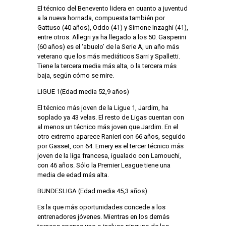
El técnico del Benevento lidera en cuanto a juventud
a la nueva hornada, compuesta también por
Gattuso (40 años), Oddo (41) y Simone Inzaghi (41),
entre otros. Allegri ya ha llegado a los 50. Gasperini
(60 años) es el ‘abuelo’ de la Serie A, un año más
veterano que los más mediáticos Sarri y Spalletti.
Tiene la tercera media más alta, o la tercera más
baja, según cómo se mire.
LIGUE 1(Edad media 52,9 años)
El técnico más joven de la Ligue 1, Jardim, ha
soplado ya 43 velas. El resto de Ligas cuentan con
al menos un técnico más joven que Jardim. En el
otro extremo aparece Ranieri con 66 años, seguido
por Gasset, con 64. Emery es el tercer técnico más
joven de la liga francesa, igualado con Lamouchi,
con 46 años. Sólo la Premier League tiene una
media de edad más alta.
BUNDESLIGA (Edad media 45,3 años)
Es la que más oportunidades concede a los
entrenadores jóvenes. Mientras en los demás