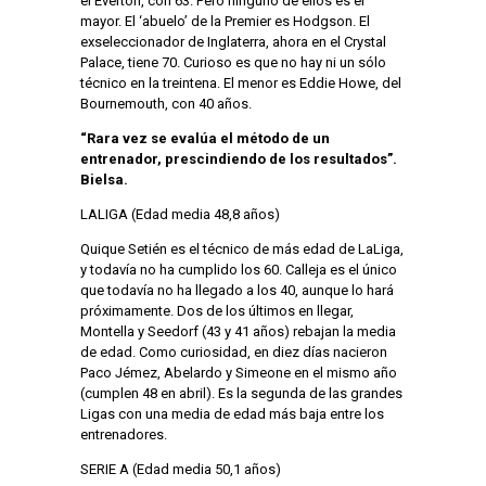
el Everton, con 63. Pero ninguno de ellos es el
mayor. El ‘abuelo’ de la Premier es Hodgson. El
exseleccionador de Inglaterra, ahora en el Crystal
Palace, tiene 70. Curioso es que no hay ni un sólo
técnico en la treintena. El menor es Eddie Howe, del
Bournemouth, con 40 años.
“Rara vez se evalúa el método de un
entrenador, prescindiendo de los resultados”.
Bielsa.
LALIGA (Edad media 48,8 años)
Quique Setién es el técnico de más edad de LaLiga,
y todavía no ha cumplido los 60. Calleja es el único
que todavía no ha llegado a los 40, aunque lo hará
próximamente. Dos de los últimos en llegar,
Montella y Seedorf (43 y 41 años) rebajan la media
de edad. Como curiosidad, en diez días nacieron
Paco Jémez, Abelardo y Simeone en el mismo año
(cumplen 48 en abril). Es la segunda de las grandes
Ligas con una media de edad más baja entre los
entrenadores.
SERIE A (Edad media 50,1 años)