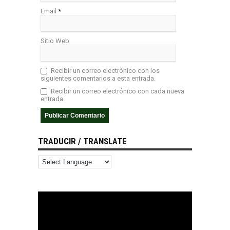
Email
*
Sitio Web
Recibir un correo electrónico con los
siguientes comentarios a esta entrada.
Recibir un correo electrónico con cada nueva
entrada.
TRADUCIR / TRANSLATE