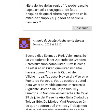
¿Esta dentro de las reglas fifa poder sacarle
tarjeta amarilla a un jugador de futbol
despues de que el arbitro haya pitado en la
mitad de tiempo y el jugador se saque la
camiseta ?
Responder
Antonio de Jesús Hechavarria Garcia
26 mayo, 2023 at 12:12
Buenos días Estimado Prof. Valenzuela. Es
un Verdadero Placer, Aprender de Grandes
Seres humanos como usted. Tuve la dicha
de estar en un Curso que usted impartió
hace algunos Años en la Ciudad de
Villahermosa, Tabasco. Hoy en día Vivo en el
Puerto de Veracruz, Ver. Le escribo a usted,
para ver si es Posible que me Oriente en lo
Siguiente. Atiendo un Grupo Sub-13 y
tenemos un Nacional en las fechas del 22 al
29 de julio del Presente Año. En la Ciudad de
Toluca, Edo. De México. Y mi Preocupación
es que nosotros qué Vivimos y Trabajamos,
al Nivel del Mar, y la Hemoglobina es Más