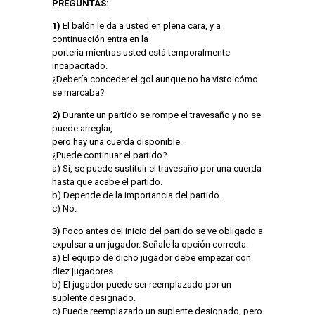
PREGUNTAS:
1)
El balón le da a usted en plena cara, y a
continuación entra en la
portería mientras usted está temporalmente
incapacitado.
¿Debería conceder el gol aunque no ha visto cómo
se marcaba?
2)
Durante un partido se rompe el travesaño y no se
puede arreglar,
pero hay una cuerda disponible.
¿Puede continuar el partido?
a) Sí, se puede sustituir el travesaño por una cuerda
hasta que acabe el partido.
b) Depende de la importancia del partido.
c) No.
3)
Poco antes del inicio del partido se ve obligado a
expulsar a un jugador. Señale la opción correcta:
a) El equipo de dicho jugador debe empezar con
diez jugadores.
b) El jugador puede ser reemplazado por un
suplente designado.
c) Puede reemplazarlo un suplente designado, pero