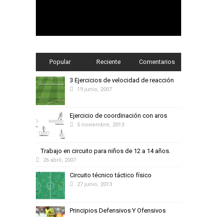
Popular
Reciente
Comentarios
3 Ejercicios de velocidad de reacción
19 junio, 2007
Ejercicio de coordinación con aros
5 noviembre, 2013
Trabajo en circuito para niños de 12 a 14 años.
26 abril, 2007
Circuito técnico táctico físico
27 junio, 2013
Principios Defensivos Y Ofensivos