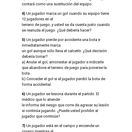
contará como una sustitución del equipo.
4)
Un jugador marca un gol cuando su equipo tiene
12 jugadores en el
terreno de juego, y usted se da cuenta justo cuando
se reanuda el juego. ¿Qué debería hacer?
5)
Un jugador pierde por accidente una bota e
inmediatamente marca
un gol aunque sólo lleva el calcetín. ¿Qué decisión
debería tomar?
a) Anular el gol, amonestar al jugador e indicarle
que abandone el terreno de juego para ponerse la
bota.
b) Conceder el gol si el jugador perdió la bota de
forma accidental.
6)
Un jugador se lesiona durante el partido. El
médico que lo atiende
le informa del riesgo que corre de agravar su lesión
si continúa jugando. ¿Puede usted prohibir al
jugador que continúe?
7)
Un jugador está en el campo y enciende un
cigarro mientras el