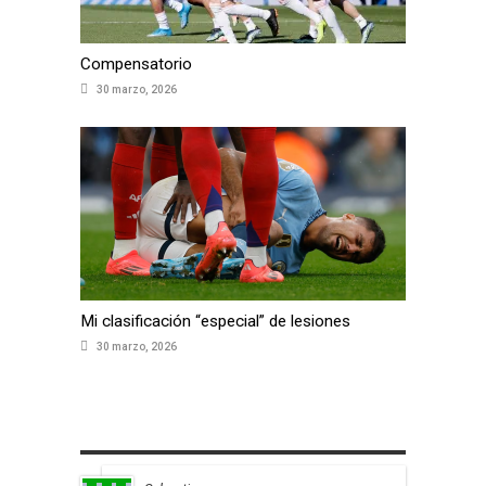
Compensatorio
30 marzo, 2026
Mi clasificación “especial” de lesiones
30 marzo, 2026
11 COMENTARIOS