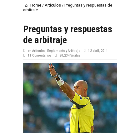
Home
/
Artículos
/
Preguntas y respuestas de
arbitraje
Preguntas y respuestas
de arbitraje
en
Artículos
,
Reglamento y Arbitraje
12 abril, 2011
11 Comentarios
20,234 Visitas