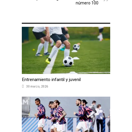
número 100
ARTÍCULOS RELACIONADOS
Entrenamiento infantil y juvenil
30 marzo, 2026