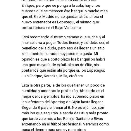
Enrique, pero que se ponga a la cola, hay unos
cuantos que se merecen ése banquillo mucho más
que él. En el Madrid no se quedan atrás, ahora el
nuevo entrenador es Lopetegui, el mismo que
probó fortuna en el Rayo Vallecano.
Está recorriendo el mismo camino que Michel y al
final se la va a pegar. Todos tienen, y así debe ser, el
beneficio de la duda, pero eso de llegar a un sitio
sin habértelo currado muy poco me gusta. Mi
opinión es que a corto plazo los banquillos habrá
una gran mayoría de exfutbolistas de élite, sin
contar los que están ahí porque sí, los Lopetegui,
Luis Enrique, Karanka, Milla, etcétera…
Está la otra parte, la de los que tienen un poco de
humildad y amor por la profesión, Abelardo es el
mejor de los ejemplos, ha ido subiendo pisos en
las inferiores del Sporting de Gijón hasta llegar a
Segunda B para entrenar al B. No es el único, son
más los que seguirán la senda de Pitu y más pronto
que tarde veremos a los Ramis, Garitano o Rivas
entrenando en el fútbol profesional. Veremos como
pasa el tiempo para unos y para otros.