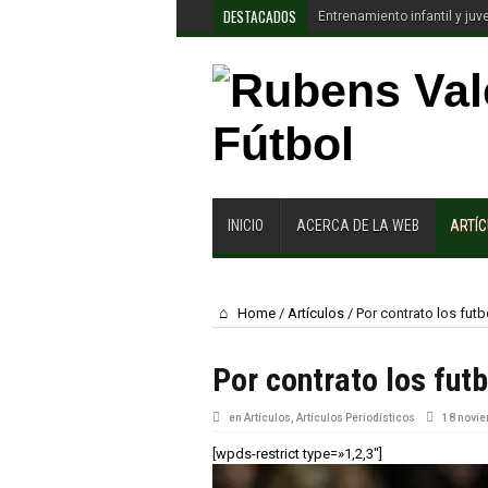
DESTACADOS
Entrenamiento infantil y juve
INICIO
ACERCA DE LA WEB
ARTÍ
Home
/
Artículos
/
Por contrato los fut
Por contrato los fut
en
Artículos
,
Artículos Periodísticos
18 novie
[wpds-restrict type=»1,2,3″]