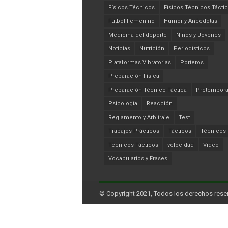
Físicos Técnicos
Físicos Técnicos Tácti
Fútbol Femenino
Humor y Anécdotas
Medicina del deporte
Niños y Jóvenes
Noticias
Nutrición
Periodísticos
Plataformas Vibratorias
Porteros
Preparación Física
Preparación Técnico-Táctica
Pretempor
Psicología
Reacción
Reglamento y Arbitraje
Test
Trabajos Prácticos
Tácticos
Técnicos
Técnicos Tácticos
velocidad
Video
Vocabularios y Frases
© Copyright 2021, Todos los derechos rese