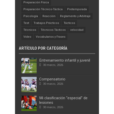
Preparación Física
Preparación Técnico-Táctica
Pretemporada
Psicología
Reacción
Reglamento y Arbitraje
Test
Trabajos Prácticos
Tácticos
Técnicos
Técnicos Tácticos
velocidad
Video
Vocabularios y Frases
ARTÍCULO POR CATEGORÍA
Entrenamiento infantil y juvenil
30 marzo, 2026
Compensatorio
30 marzo, 2026
Mi clasificación “especial” de
lesiones
30 marzo, 2026