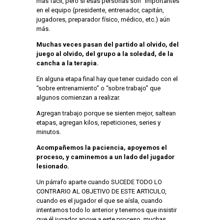
más fácil, pero si esas personas son “importantes”
en el equipo (presidente, entrenador, capitán,
jugadores, preparador físico, médico, etc.) aún
más.
Muchas veces pasan del partido al olvido, del
juego al olvido, del grupo a la soledad, de la
cancha a la terapia.
En alguna etapa final hay que tener cuidado con el
“sobre entrenamiento” o “sobre trabajo” que
algunos comienzan a realizar.
Agregan trabajo porque se sienten mejor, saltean
etapas, agregan kilos, repeticiones, series y
minutos.
Acompañemos la paciencia, apoyemos el
proceso, y caminemos a un lado del jugador
lesionado.
Un párrafo aparte cuando SUCEDE TODO LO
CONTRARIO AL OBJETIVO DE ESTE ARTICULO,
cuando es el jugador el que se aísla, cuando
intentamos todo lo anterior y tenemos que insistir
que él jugador apoye a este proceso, muchas