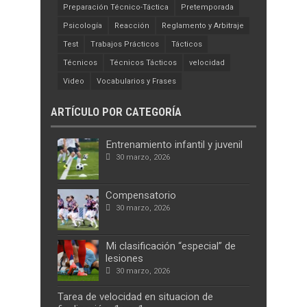
Preparación Técnico-Táctica
Pretemporada
Psicología
Reacción
Reglamento y Arbitraje
Test
Trabajos Prácticos
Tácticos
Técnicos
Técnicos Tácticos
velocidad
Video
Vocabularios y Frases
ARTÍCULO POR CATEGORÍA
Entrenamiento infantil y juvenil
30 marzo, 2026
Compensatorio
30 marzo, 2026
Mi clasificación “especial” de
lesiones
30 marzo, 2026
Tarea de velocidad en situacion de