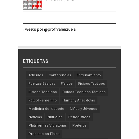
30 marzo, 2026
Tweets por @profrvalenzuela
ETIQUETAS
Artículos
Conferencias
Entrenamiento
Fuerzas Básicas
Físicos
Físicos Tácticos
Físicos Técnicos
Físicos Técnicos Tácticos
Fútbol Femenino
Humor y Anécdotas
Medicina del deporte
Niños y Jóvenes
Noticias
Nutrición
Periodísticos
Plataformas Vibratorias
Porteros
Preparación Física