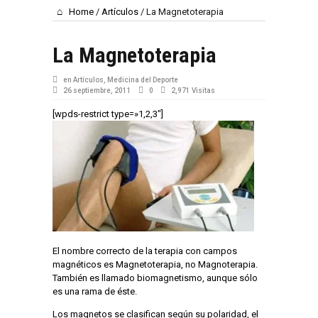
Home
/
Artículos
/
La Magnetoterapia
La Magnetoterapia
en
Artículos
,
Medicina del Deporte
26 septiembre, 2011
0
2,971 Visitas
[wpds-restrict type=»1,2,3″]
El nombre correcto de la terapia con campos
magnéticos es Magnetoterapia, no Magnoterapia.
También es llamado biomagnetismo, aunque sólo
es una rama de éste.
Los magnetos se clasifican según su polaridad, el