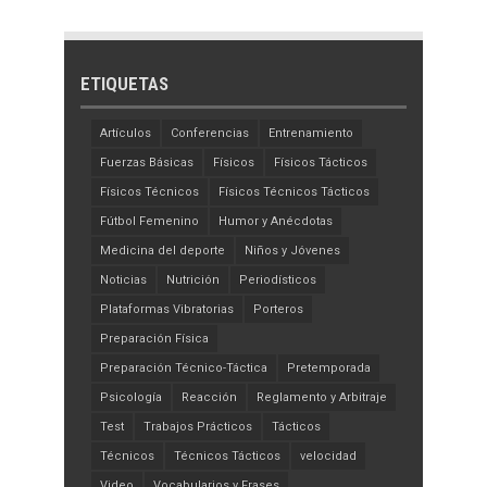
ETIQUETAS
Artículos
Conferencias
Entrenamiento
Fuerzas Básicas
Físicos
Físicos Tácticos
Físicos Técnicos
Físicos Técnicos Tácticos
Fútbol Femenino
Humor y Anécdotas
Medicina del deporte
Niños y Jóvenes
Noticias
Nutrición
Periodísticos
Plataformas Vibratorias
Porteros
Preparación Física
Preparación Técnico-Táctica
Pretemporada
Psicología
Reacción
Reglamento y Arbitraje
Test
Trabajos Prácticos
Tácticos
Técnicos
Técnicos Tácticos
velocidad
Video
Vocabularios y Frases