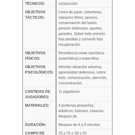
TÉCNICOS:
conducción.
OBJETIVOS
Línea de pase, coberturas,
TÁCTICOS:
espacios libres, apoyos,
conservación del balón,
presión defensiva, ayudas,
paredes. Sobre todo presión
tras perdida y convertir tras
recuperación.
OBJETIVOS
Resistencia mixta (aeróbica-
FÍSICOS:
anaeróbica) y especifica.
OBJETIVOS
Afrontar situación adversa,
PSICOLÓGICOS:
agresividad defensiva, sobre
todo, comunicación, atención,
concentración.
CANTIDAD DE
11 jugadores.
JUGADORES:
MATERIALES:
4 porterías pequeñas,
elásticos, balones, casacas,
bloques de
DURACIÓN:
Bloques de 4 a 8 minutos
CAMPO DE
25 x 25 o 30 x 20.