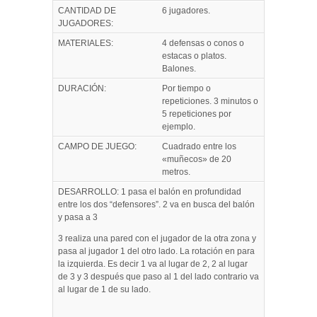
CANTIDAD DE
6 jugadores.
JUGADORES:
MATERIALES:
4 defensas o conos o
estacas o platos.
Balones.
DURACIÓN:
Por tiempo o
repeticiones. 3 minutos o
5 repeticiones por
ejemplo.
CAMPO DE JUEGO:
Cuadrado entre los
«muñecos» de 20
metros.
DESARROLLO: 1 pasa el balón en profundidad
entre los dos “defensores”. 2 va en busca del balón
y pasa a 3
3 realiza una pared con el jugador de la otra zona y
pasa al jugador 1 del otro lado. La rotación en para
la izquierda. Es decir 1 va al lugar de 2, 2 al lugar
de 3 y 3 después que paso al 1 del lado contrario va
al lugar de 1 de su lado.