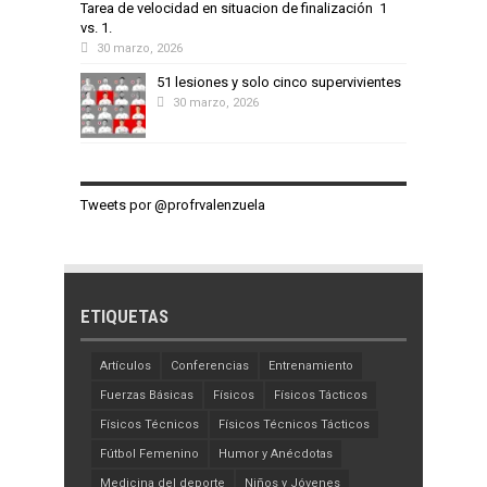
Tarea de velocidad en situacion de finalización 1
vs. 1.
30 marzo, 2026
51 lesiones y solo cinco supervivientes
30 marzo, 2026
Tweets por @profrvalenzuela
ETIQUETAS
Artículos
Conferencias
Entrenamiento
Fuerzas Básicas
Físicos
Físicos Tácticos
Físicos Técnicos
Físicos Técnicos Tácticos
Fútbol Femenino
Humor y Anécdotas
Medicina del deporte
Niños y Jóvenes