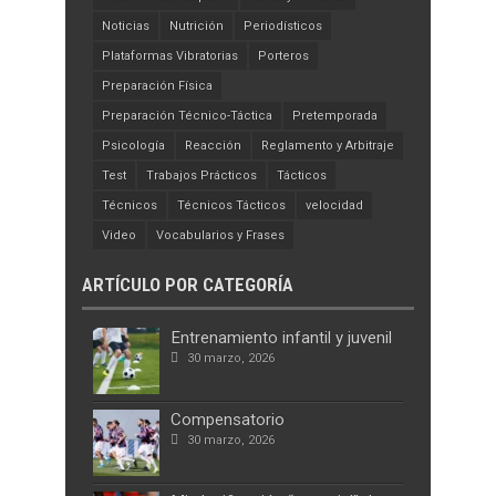
Noticias
Nutrición
Periodísticos
Plataformas Vibratorias
Porteros
Preparación Física
Preparación Técnico-Táctica
Pretemporada
Psicología
Reacción
Reglamento y Arbitraje
Test
Trabajos Prácticos
Tácticos
Técnicos
Técnicos Tácticos
velocidad
Video
Vocabularios y Frases
ARTÍCULO POR CATEGORÍA
Entrenamiento infantil y juvenil
30 marzo, 2026
Compensatorio
30 marzo, 2026