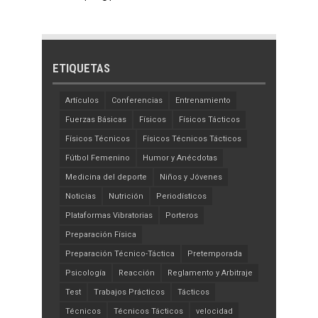
ETIQUETAS
Artículos
Conferencias
Entrenamiento
Fuerzas Básicas
Físicos
Físicos Tácticos
Físicos Técnicos
Físicos Técnicos Tácticos
Fútbol Femenino
Humor y Anécdotas
Medicina del deporte
Niños y Jóvenes
Noticias
Nutrición
Periodísticos
Plataformas Vibratorias
Porteros
Preparación Física
Preparación Técnico-Táctica
Pretemporada
Psicología
Reacción
Reglamento y Arbitraje
Test
Trabajos Prácticos
Tácticos
Técnicos
Técnicos Tácticos
velocidad