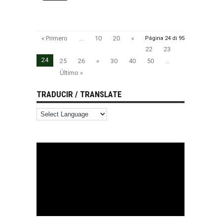
« Primero
...
10
20
«
Página 24 di 95
22
23
24
25
26
»
30
40
50
...
Último »
TRADUCIR / TRANSLATE